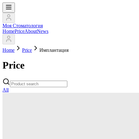
Моя Стоматология
Home
Price
About
News
Home
Price
Имплантация
Price
All