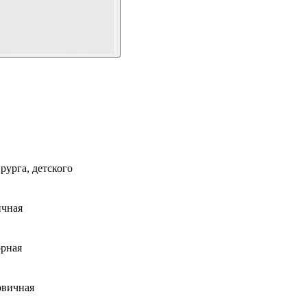
рурга, детского
ичная
орная
рвичная